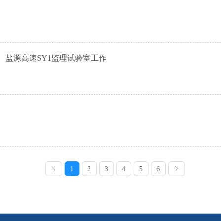
3、盐源高速SY1监理试验室工作
1
2
3
4
5
6