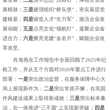
展根脉；
三是
建强组织
“桥头堡”，夯实基层党
建根基；
四是
锻造人才
“生力军”，激活企业发
展动能；
五是
点亮文化
“领航灯”，凝聚企业奋
进合力；
六是
擦亮党建
“金名片”，赋能企业改
革攻坚。
肖海燕
在工作报告中全面回顾了
2025
年纪
检工作，并从五个方面对
2026
年重点工作进行
部署：
一是
突出政治监督，在服务保障中心大
局上展现新作为；
二是
突出常抓不懈，在巩固
作风建设成果上取得新成效；
三是
突出标本兼
治，在一体推进
“三不腐”上实现新突破；
四是