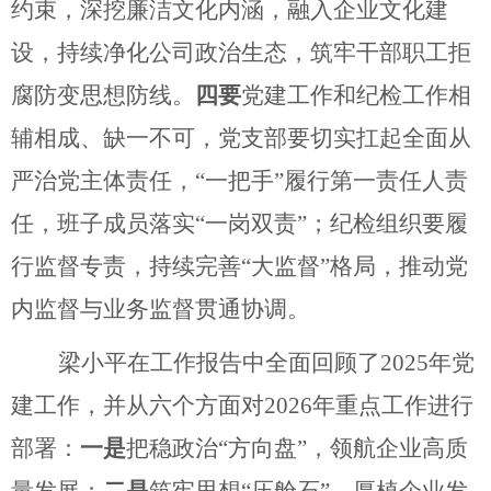
约束，深挖廉洁文化内涵，融入企业文化建
设，持续净化公司政治生态，筑牢干部职工拒
腐防变思想防线。
四要
党建工作和纪检工作相
辅相成、缺一不可，党支部要切实扛起全面从
严治党主体责任，
“一把手”履行第一责任人责
任，班子成员落实“一岗双责”；纪检组织要履
行监督专责，持续完善“大监督”格局，推动党
内监督与业务监督贯通协调。
梁小平
在工作报告中全面回顾了
2025
年党
建工作，并从六个方面对
2026
年重点工作进行
部署：
一是
把稳政治
“方向盘”，领航企业高质
量发展；
二是
筑牢思想
“压舱石”，厚植企业发