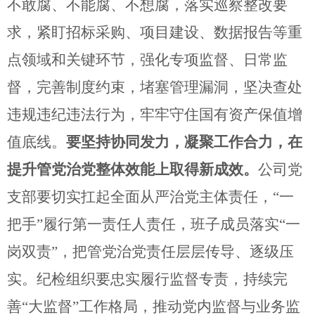
不敢腐、不能腐、不想腐，
落实巡察整改要
求，
紧盯招标采购、
项目
建设、
数据报告
等重
点领域和关键环节，强化专项监督、日常监
督，完善制度约束，堵
塞管理漏洞，坚决查处
违规违纪违法行为，牢牢守住国有资产保值增
值底线。
要坚持协同发力，凝聚工作合力，在
提升管党治党整体效能上取得新成效。
公司党
支部要切实扛起全面从严治党主体责任，
“
一
把手
”
履行第一责任人责任，班子成员落实
“
一
岗双责
”
，把管党治党责任层层传导、逐级压
实。纪检组织要忠实履行监督专责，持续完
善
“
大监督
”
工作格局，推动党内监督与业务监