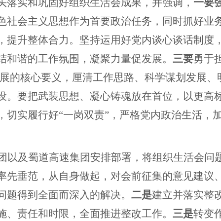
头落实和巩固好组织生活会成果，并强调，
一要
色社会主义思想作为首要政治任务，同时抓好业
，提升整体合力。坚持运用好党内谈心谈话制度
结和谐的工作氛围，凝聚力量促发展。
三要
勇于
革发展的核心要义，厘清工作思路、科学谋划发展
设。要把武装思想、凝心铸魂放在首位，以更高
，切实履行好
“一岗双责”，严格党内政治生活，
团以及蜀道高速集团安排部署，将组织生活会问
率先垂范，从自身做起，对会前征集的意见建议
问题得到全面而深入的解决。
二是
建立并落实整
施、责任和时限，全面推进整改工作。
三是
转变